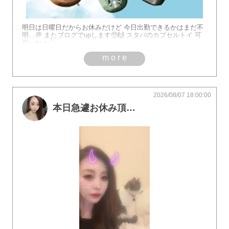
明日は日曜日だからお休みだけど 今日出勤できるかはまだ不
明…💭 またブログでupします🥺🙌 スタバのカプセルトイ 可
愛いね♬ੈ⟡
more
2026/08/07 18:00:00
本日急遽お休み頂きます🙇🏻‍♀️‪‪🙇🏻‍♀️‪‪