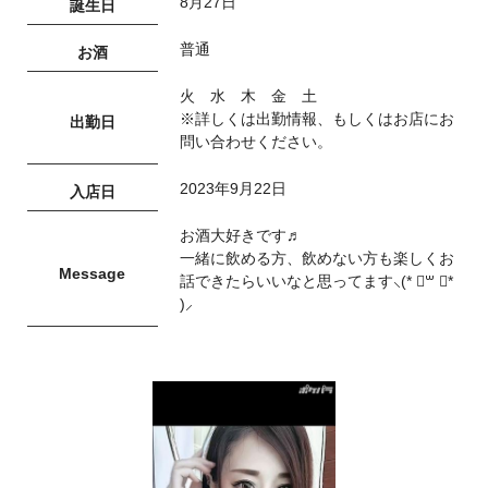
8月27日
誕生日
普通
お酒
火 水 木 金 土
※詳しくは出勤情報、もしくはお店にお
出勤日
問い合わせください。
2023年9月22日
入店日
お酒大好きです♬
一緒に飲める方、飲めない方も楽しくお
Message
話できたらいいなと思ってます⸜(* ॑꒳ ॑*
)⸝