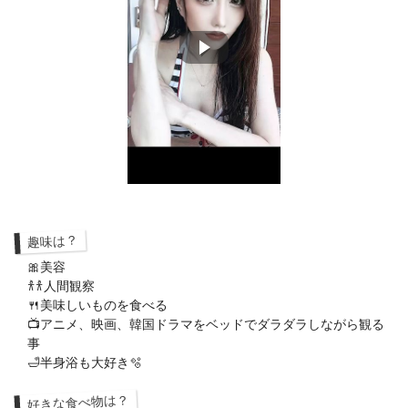
趣味は？
🎀美容
𐀪𐀪人間観察
🍴美味しいものを食べる
📺アニメ、映画、韓国ドラマをベッドでダラダラしながら観る
事
🛁半身浴も大好き🫧
好きな食べ物は？