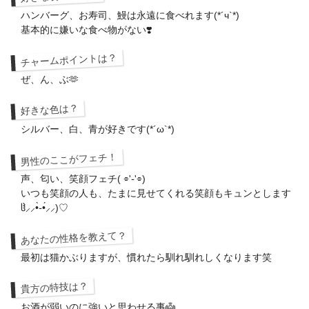
ハンバーグ、お寿司、鰻は永遠に食べれます(*´ч`*)
基本的に嫌いな食べ物がない❣️
チャームポイントは？
ぜ、ん、ぶ🫶
好きな色は？
シルバー、白、青が好きです(*´ω`*)
男性のここがフェチ！
声、匂い、笑顔フェチ( ⌯'֊'⌯)‬
いつも笑顔の人も、たまに見せてくれる笑顔もキュンとします
ჱ̒⸝⸝•̀֊•́⸝⸝)♡
あなたの性格を教えて？
最初は猫かぶりますが、慣れたら馴れ馴れしくなります笑
貴方の特技は？
お酒が弱いのに強いと思わせる事👼