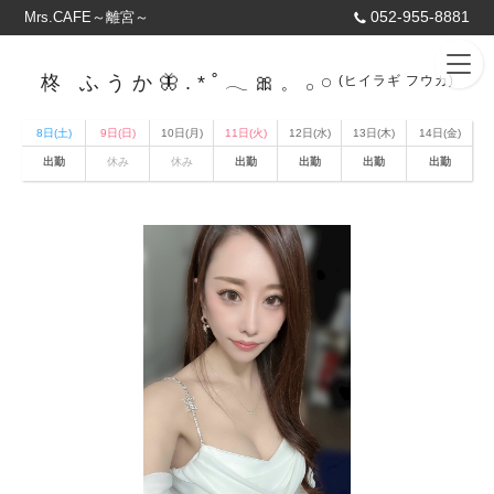
052-955-8881
Mrs.CAFE～離宮～
‪柊 ふうか🦋.*˚𓂃🎀𓈒 𓂂𓏸
(ヒイラギ フウカ)
8日(土)
9日(日)
10日(月)
11日(火)
12日(水)
13日(木)
14日(金)
出勤
休み
休み
出勤
出勤
出勤
出勤