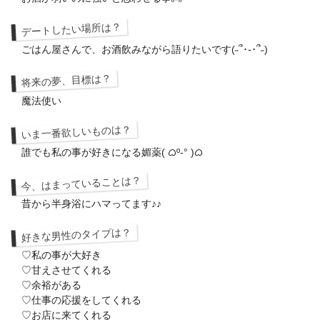
デートしたい場所は？
ごはん屋さんで、お酒飲みながら語りたいです(˶՞･֊･՞˶)
将来の夢、目標は？
魔法使い
いま一番欲しいものは？
誰でも私の事が好きになる媚薬( ᜊº-° )ᜊ
今、はまっていることは？
昔から半身浴にハマってます♪♪
好きな男性のタイプは？
♡私の事が大好き
♡甘えさせてくれる
♡余裕がある
♡仕事の応援をしてくれる
♡お店に来てくれる