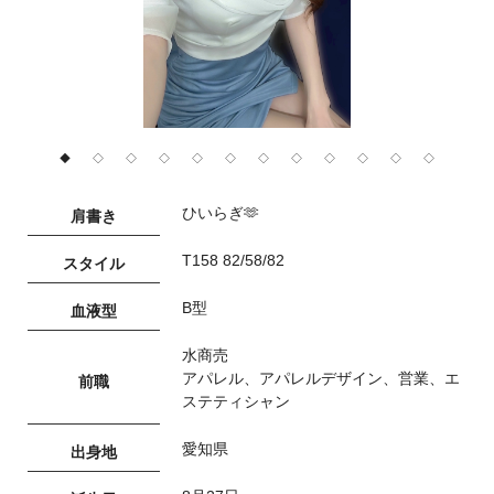
◆
◇
◇
◇
◇
◇
◇
◇
◇
◇
◇
◇
ひいらぎ🫶
肩書き
T158 82/58/82
スタイル
B型
血液型
水商売
アパレル、アパレルデザイン、営業、エ
前職
ステティシャン
愛知県
出身地